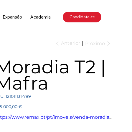
Expansão
Academia
Candidata-te
Anterior
Próximo
Moradia T2 |
Mafra
SKU
U:
121011131-789
121011131-
789
ço
5 000,00 €
tps://www.remax.pt/pt/imoveis/venda-moradia-
-mafra-mafra/121011131-789