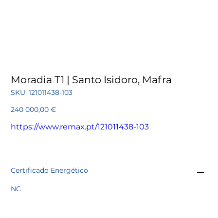
Moradia T1 | Santo Isidoro, Mafra
SKU
SKU:
121011438-103
121011438-
103
Preço
240 000,00 €
https://www.remax.pt/121011438-103
Certificado Energético
NC