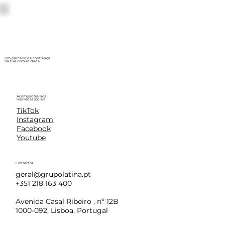
Um parceiro de confiança
na tua comunidade.
Acompanha-nos
nas redes sociais
TikTok
Instagram
Facebook
Youtube
Contactos
geral@grupolatina.pt
+351 218 163 400
Avenida Casal Ribeiro , nº 12B
1000-092, Lisboa, Portugal