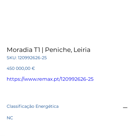
Moradia T1 | Peniche, Leiria
SKU
SKU:
120992626-25
120992626-
25
Preço
450 000,00 €
https://www.remax.pt/120992626-25
Classificação Energética
NC