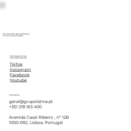
Um parceiro de confiança
na tua comunidade.
Acompanha-nos
nas redes sociais
TikTok
Instagram
Facebook
Youtube
Contactos
geral@grupolatina.pt
+351 218 163 400
Avenida Casal Ribeiro , nº 12B
1000-092, Lisboa, Portugal