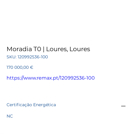
Moradia T0 | Loures, Loures
SKU
SKU:
120992536-100
120992536-
100
Preço
170 000,00 €
https://www.remax.pt/120992536-100
Certificação Energética
NC