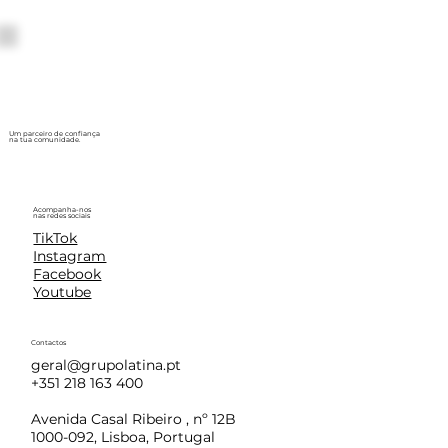
Um parceiro de confiança
na tua comunidade.
Acompanha-nos
nas redes sociais
TikTok
Instagram
Facebook
Youtube
Contactos
geral@grupolatina.pt
+351 218 163 400
Avenida Casal Ribeiro , nº 12B
1000-092, Lisboa, Portugal