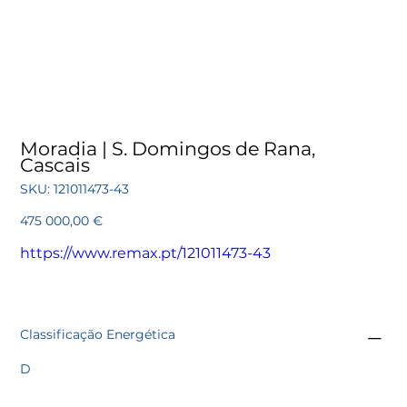
Moradia | S. Domingos de Rana,
Cascais
SKU
SKU:
121011473-43
121011473-
43
Preço
475 000,00 €
https://www.remax.pt/121011473-43
Classificação Energética
D