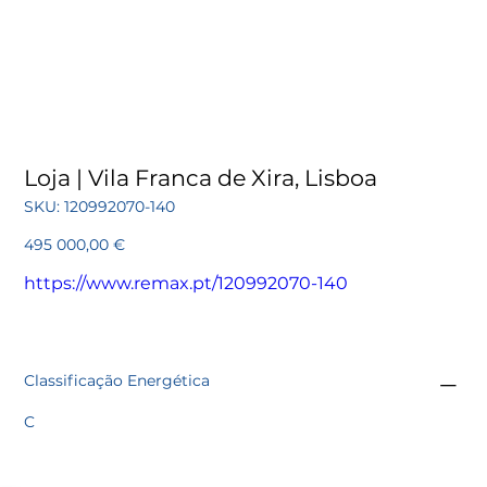
Loja | Vila Franca de Xira, Lisboa
SKU
SKU:
120992070-140
120992070-
140
Preço
495 000,00 €
https://www.remax.pt/120992070-140
Classificação Energética
C