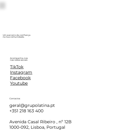
Um parceiro de confiança
na tua comunidade.
Acompanha-nos
nas redes sociais
TikTok
Instagram
Facebook
Youtube
Contactos
geral@grupolatina.pt
+351 218 163 400
Avenida Casal Ribeiro , nº 12B
1000-092, Lisboa, Portugal