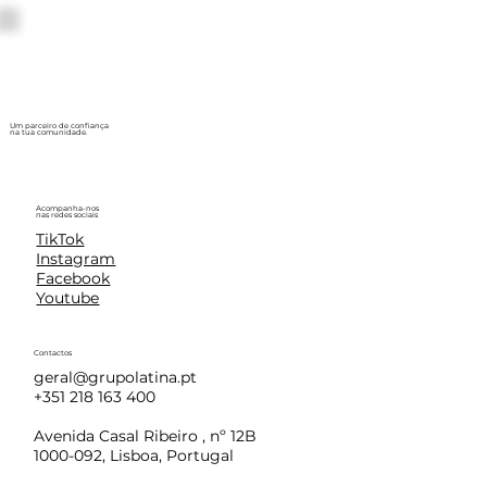
Um parceiro de confiança
na tua comunidade.
Acompanha-nos
nas redes sociais
TikTok
Instagram
Facebook
Youtube
Contactos
geral@grupolatina.pt
+351 218 163 400
Avenida Casal Ribeiro , nº 12B
1000-092, Lisboa, Portugal