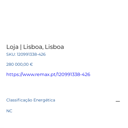
Loja | Lisboa, Lisboa
SKU
SKU:
120991338-426
120991338-
426
Preço
280 000,00 €
https://www.remax.pt/120991338-426
Classificação Energética
NC