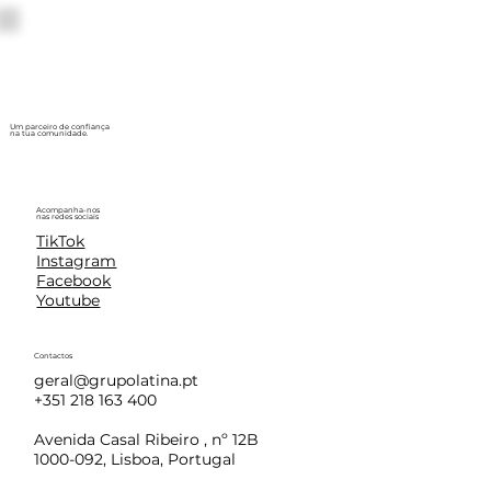
Um parceiro de confiança
na tua comunidade.
Acompanha-nos
nas redes sociais
TikTok
Instagram
Facebook
Youtube
Contactos
geral@grupolatina.pt
+351 218 163 400
Avenida Casal Ribeiro , nº 12B
1000-092, Lisboa, Portugal