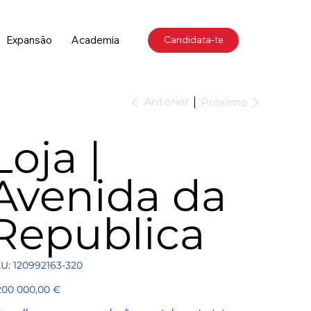
Expansão
Academia
Candidata-te
Anterior
Próximo
Loja |
Avenida da
Republica
SKU
U:
120992163-320
120992163-
320
ço
200 000,00 €