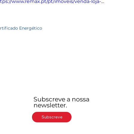
tps://www.remax.pt/pt/imoveis/venda-loja-
isboa-avenidas-novas/120992163-320
rtificado Energético
Subscreve a nossa
newsletter.
Subscreve