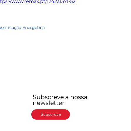
tps://www.remax.pt/124231371-52
assificação Energética
Subscreve a nossa
newsletter.
Subscreve