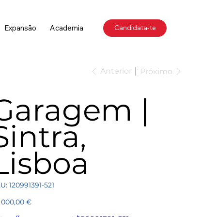
Expansão
Academia
Candidata-te
Anterior
Próximo
Garagem |
Sintra,
Lisboa
SKU
U:
120991391-521
120991391-
521
ço
 000,00 €