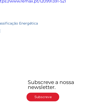
tps://www.remax.pt/120991391-521
assificação Energética
C
Subscreve a nossa
newsletter.
Subscreve