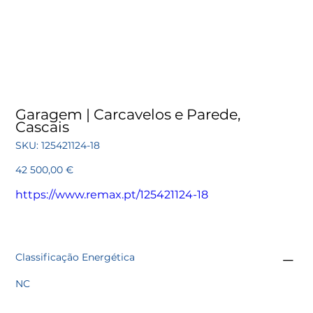
Garagem | Carcavelos e Parede,
Cascais
SKU
SKU:
125421124-18
125421124-
18
Preço
42 500,00 €
https://www.remax.pt/125421124-18
Classificação Energética
NC