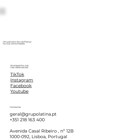
Um parceiro de confiança
na tua comunidade.
Acompanha-nos
nas redes sociais
TikTok
Instagram
Facebook
Youtube
Contactos
geral@grupolatina.pt
+351 218 163 400
Avenida Casal Ribeiro , nº 12B
1000-092, Lisboa, Portugal