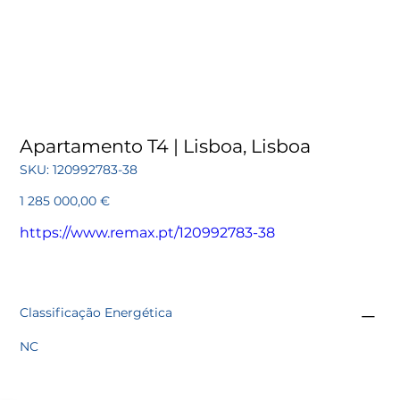
Apartamento T4 | Lisboa, Lisboa
SKU
SKU:
120992783-38
120992783-
38
Preço
1 285 000,00 €
https://www.remax.pt/120992783-38
Classificação Energética
NC