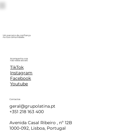
Um parceiro de confiança
na tua comunidade.
Acompanha-nos
nas redes sociais
TikTok
Instagram
Facebook
Youtube
Contactos
geral@grupolatina.pt
+351 218 163 400
Avenida Casal Ribeiro , nº 12B
1000-092, Lisboa, Portugal