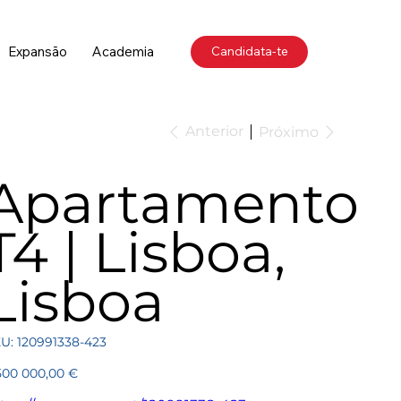
Expansão
Academia
Candidata-te
Anterior
Próximo
Apartamento
T4 | Lisboa,
Lisboa
SKU
U:
120991338-423
120991338-
423
ço
500 000,00 €