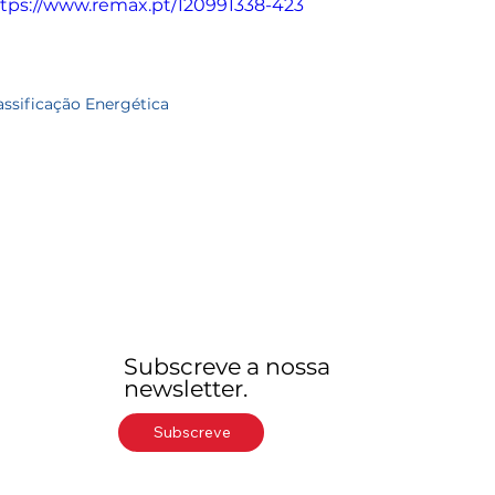
tps://www.remax.pt/120991338-423
assificação Energética
Subscreve a nossa
newsletter.
Subscreve