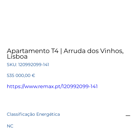
Apartamento T4 | Arruda dos Vinhos,
Lisboa
SKU
SKU:
120992099-141
120992099-
141
Preço
535 000,00 €
https://www.remax.pt/120992099-141
Classificação Energética
NC