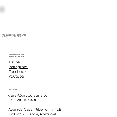
Um parceiro de confiança
na tua comunidade.
Acompanha-nos
nas redes sociais
TikTok
Instagram
Facebook
Youtube
Contactos
geral@grupolatina.pt
+351 218 163 400
Avenida Casal Ribeiro , nº 12B
1000-092, Lisboa, Portugal