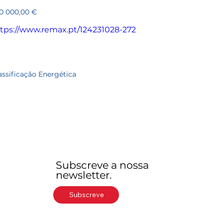
272
ço
0 000,00 €
tps://www.remax.pt/124231028-272
assificação Energética
Subscreve a nossa
newsletter.
Subscreve