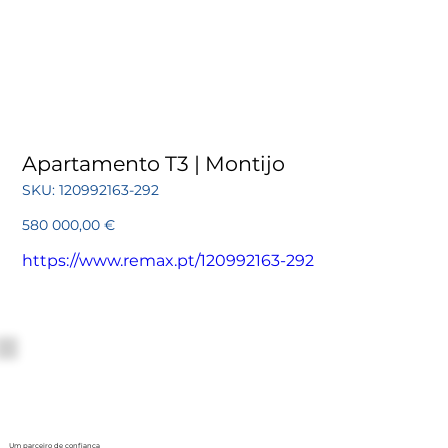
Apartamento T3 | Montijo
SKU
SKU:
120992163-292
120992163-
292
Preço
580 000,00 €
https://www.remax.pt/120992163-292
Um parceiro de confiança