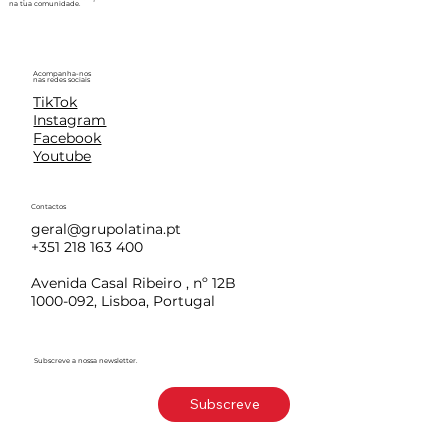
na tua comunidade.
Acompanha-nos
nas redes sociais
TikTok
Instagram
Facebook
Youtube
Contactos
geral@grupolatina.pt
+351 218 163 400
Avenida Casal Ribeiro , nº 12B
1000-092, Lisboa, Portugal
Subscreve a nossa newsletter.
Subscreve