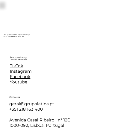
Um parceiro de confiança
na tua comunidade.
Acompanha-nos
nas redes sociais
TikTok
Instagram
Facebook
Youtube
Contactos
geral@grupolatina.pt
+351 218 163 400
Avenida Casal Ribeiro , nº 12B
1000-092, Lisboa, Portugal