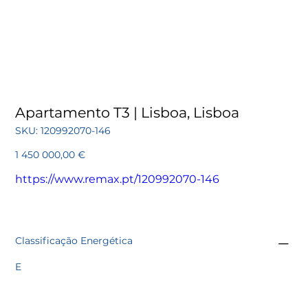
Apartamento T3 | Lisboa, Lisboa
SKU
SKU:
120992070-146
120992070-
146
Preço
1 450 000,00 €
https://www.remax.pt/120992070-146
Classificação Energética
E