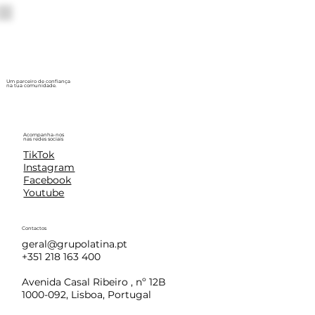
Um parceiro de confiança
na tua comunidade.
Acompanha-nos
nas redes sociais
TikTok
Instagram
Facebook
Youtube
Contactos
geral@grupolatina.pt
+351 218 163 400
Avenida Casal Ribeiro , nº 12B
1000-092, Lisboa, Portugal