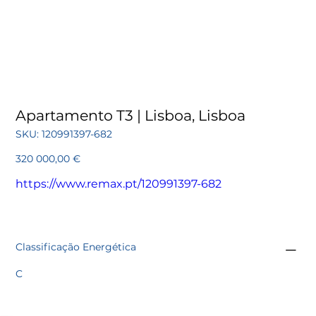
Apartamento T3 | Lisboa, Lisboa
SKU
SKU:
120991397-682
120991397-
682
Preço
320 000,00 €
https://www.remax.pt/120991397-682
Classificação Energética
C