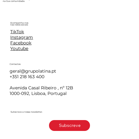
na tua comunidade.
Acompanha-nos
nas redes sociais
TikTok
Instagram
Facebook
Youtube
Contactos
geral@grupolatina.pt
+351 218 163 400
Avenida Casal Ribeiro , nº 12B
1000-092, Lisboa, Portugal
Subscreve a nossa newsletter.
Subscreve