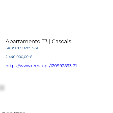
Apartamento T3 | Cascais
SKU
SKU:
120992893-31
120992893-
31
Preço
2 440 000,00 €
https://www.remax.pt/120992893-31
Um parceiro de confiança