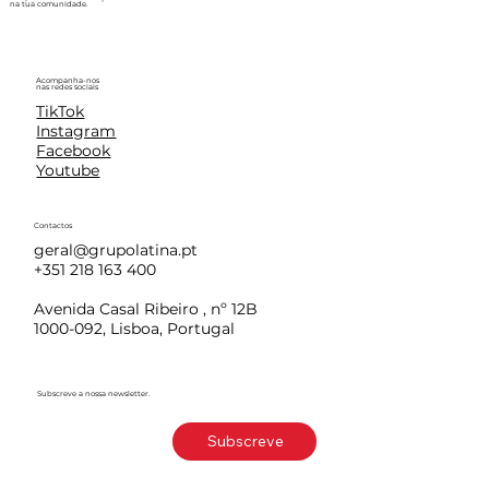
na tua comunidade.
Acompanha-nos
nas redes sociais
TikTok
Instagram
Facebook
Youtube
Contactos
geral@grupolatina.pt
+351 218 163 400
Avenida Casal Ribeiro , nº 12B
1000-092, Lisboa, Portugal
Subscreve a nossa newsletter.
Subscreve