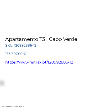
Apartamento T3 | Cabo Verde
SKU
SKU:
120992886-12
120992886-
12
Preço
163 697,00 €
https://www.remax.pt/120992886-12
Um parceiro de confiança