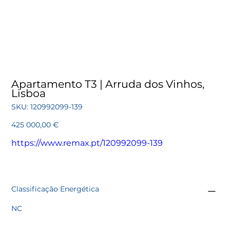
Apartamento T3 | Arruda dos Vinhos,
Lisboa
SKU
SKU:
120992099-139
120992099-
139
Preço
425 000,00 €
https://www.remax.pt/120992099-139
Classificação Energética
NC