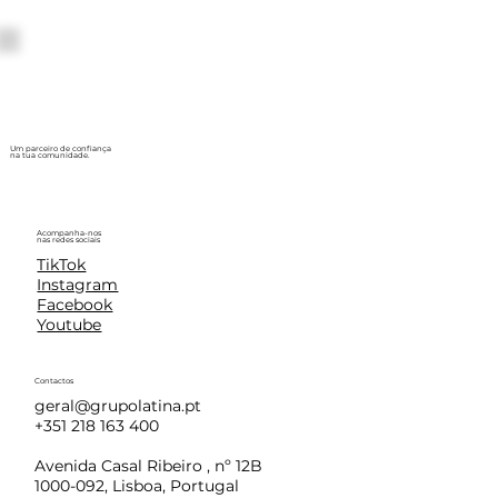
Um parceiro de confiança
na tua comunidade.
Acompanha-nos
nas redes sociais
TikTok
Instagram
Facebook
Youtube
Contactos
geral@grupolatina.pt
+351 218 163 400
Avenida Casal Ribeiro , nº 12B
1000-092, Lisboa, Portugal