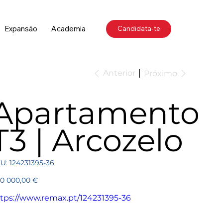
Expansão
Academia
Candidata-te
Anterior
Próximo
Apartamento
T3 | Arcozelo
SKU
U:
124231395-36
124231395-
36
ço
0 000,00 €
tps://www.remax.pt/124231395-36