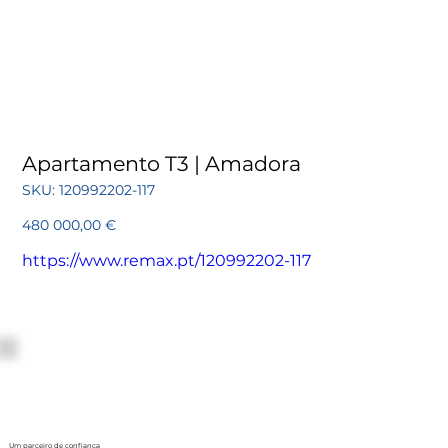
Apartamento T3 | Amadora
SKU
SKU:
120992202-117
120992202-
117
Preço
480 000,00 €
https://www.remax.pt/120992202-117
Um parceiro de confiança