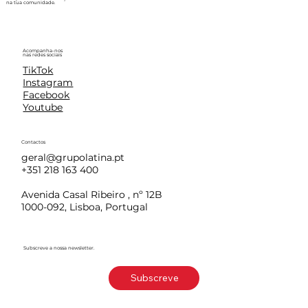
na tua comunidade.
Acompanha-nos
nas redes sociais
TikTok
Instagram
Facebook
Youtube
Contactos
geral@grupolatina.pt
+351 218 163 400
Avenida Casal Ribeiro , nº 12B
1000-092, Lisboa, Portugal
Subscreve a nossa newsletter.
Subscreve