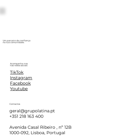
Um parceiro de confiança
na tua comunidade.
Acompanha-nos
nas redes sociais
TikTok
Instagram
Facebook
Youtube
Contactos
geral@grupolatina.pt
+351 218 163 400
Avenida Casal Ribeiro , nº 12B
1000-092, Lisboa, Portugal