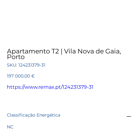
Apartamento T2 | Vila Nova de Gaia,
Porto
SKU
SKU:
124231379-31
124231379-
31
Preço
197 000,00 €
https://www.remax.pt/124231379-31
Classificação Energética
NC