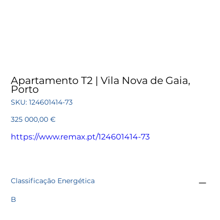
Apartamento T2 | Vila Nova de Gaia,
Porto
SKU
SKU:
124601414-73
124601414-
73
Preço
325 000,00 €
https://www.remax.pt/124601414-73
Classificação Energética
B