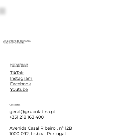
Um parceiro de confiança
na tua comunidade.
Acompanha-nos
nas redes sociais
TikTok
Instagram
Facebook
Youtube
Contactos
geral@grupolatina.pt
+351 218 163 400
Avenida Casal Ribeiro , nº 12B
1000-092, Lisboa, Portugal