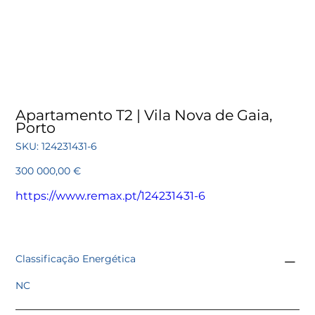
Apartamento T2 | Vila Nova de Gaia,
Porto
SKU
SKU:
124231431-6
124231431-
6
Preço
300 000,00 €
https://www.remax.pt/124231431-6
Classificação Energética
NC