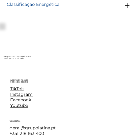
Classificação Energética
Um parceiro de confiança
na tua comunidade.
Acompanha-nos
nas redes sociais
TikTok
Instagram
Facebook
Youtube
Contactos
geral@grupolatina.pt
+351 218 163 400