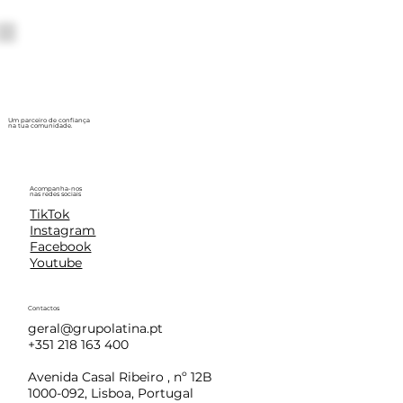
Um parceiro de confiança
na tua comunidade.
Acompanha-nos
nas redes sociais
TikTok
Instagram
Facebook
Youtube
Contactos
geral@grupolatina.pt
+351 218 163 400
Avenida Casal Ribeiro , nº 12B
1000-092, Lisboa, Portugal