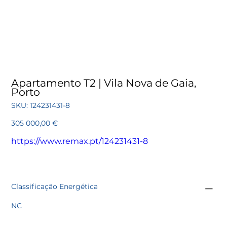
Apartamento T2 | Vila Nova de Gaia,
Porto
SKU
SKU:
124231431-8
124231431-
8
Preço
305 000,00 €
https://www.remax.pt/124231431-8
Classificação Energética
NC