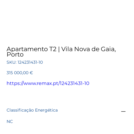
Apartamento T2 | Vila Nova de Gaia,
Porto
SKU
SKU:
124231431-10
124231431-
10
Preço
315 000,00 €
https://www.remax.pt/124231431-10
Classificação Energética
NC