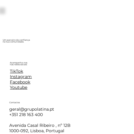
Um parceiro de confiança
na tua comunidade.
Acompanha-nos
nas redes sociais
TikTok
Instagram
Facebook
Youtube
Contactos
geral@grupolatina.pt
+351 218 163 400
Avenida Casal Ribeiro , nº 12B
1000-092, Lisboa, Portugal