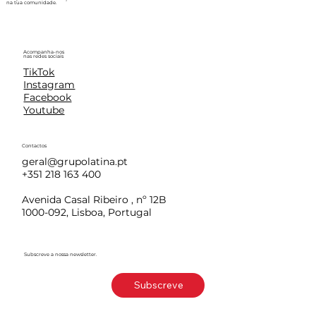
na tua comunidade.
Acompanha-nos
nas redes sociais
TikTok
Instagram
Facebook
Youtube
Contactos
geral@grupolatina.pt
+351 218 163 400
Avenida Casal Ribeiro , nº 12B
1000-092, Lisboa, Portugal
Subscreve a nossa newsletter.
Subscreve