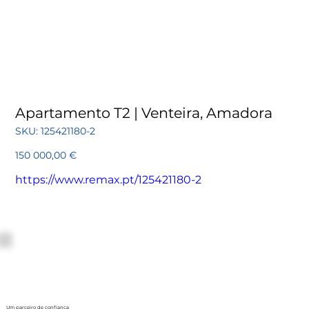
Apartamento T2 | Venteira, Amadora
SKU
SKU:
125421180-2
125421180-
2
Preço
150 000,00 €
https://www.remax.pt/125421180-2
Um parceiro de confiança