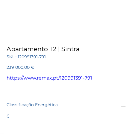
Apartamento T2 | Sintra
SKU
SKU:
120991391-791
120991391-
791
Preço
239 000,00 €
https://www.remax.pt/120991391-791
Classificação Energética
C