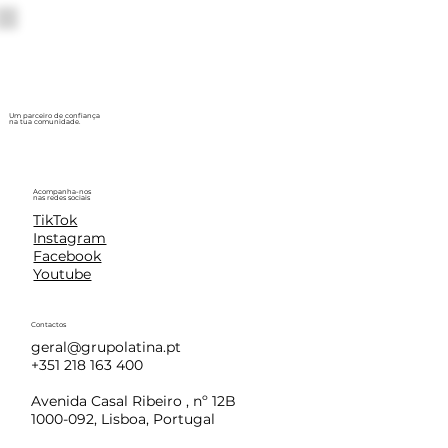
Um parceiro de confiança
na tua comunidade.
Acompanha-nos
nas redes sociais
TikTok
Instagram
Facebook
Youtube
Contactos
geral@grupolatina.pt
+351 218 163 400
Avenida Casal Ribeiro , nº 12B
1000-092, Lisboa, Portugal