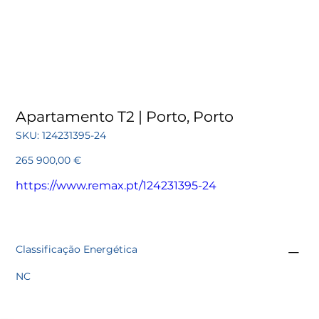
Apartamento T2 | Porto, Porto
SKU
SKU:
124231395-24
124231395-
24
Preço
265 900,00 €
https://www.remax.pt/124231395-24
Classificação Energética
NC