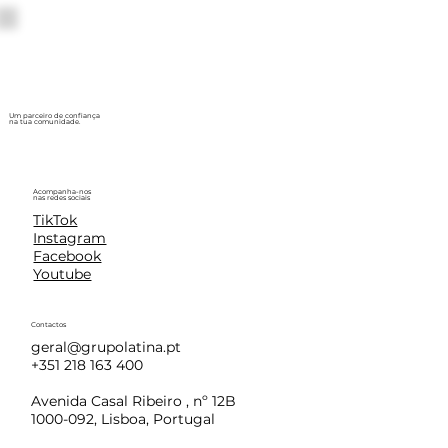
Um parceiro de confiança
na tua comunidade.
Acompanha-nos
nas redes sociais
TikTok
Instagram
Facebook
Youtube
Contactos
geral@grupolatina.pt
+351 218 163 400
Avenida Casal Ribeiro , nº 12B
1000-092, Lisboa, Portugal