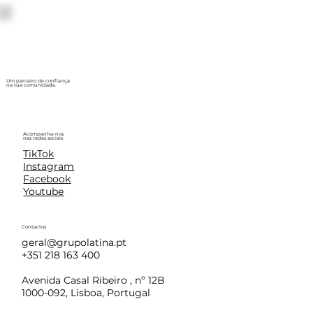
Um parceiro de confiança
na tua comunidade.
Acompanha-nos
nas redes sociais
TikTok
Instagram
Facebook
Youtube
Contactos
geral@grupolatina.pt
+351 218 163 400
Avenida Casal Ribeiro , nº 12B
1000-092, Lisboa, Portugal