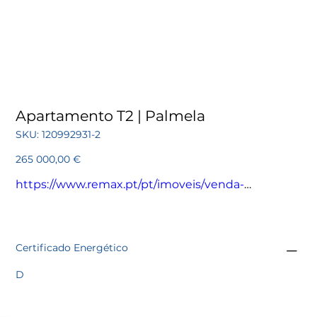
Apartamento T2 | Palmela
SKU
SKU:
120992931-2
120992931-
2
Preço
265 000,00 €
https://www.remax.pt/pt/imoveis/venda-
apartamento-t2-palmela-pinhal-novo/120992931-2
Certificado Energético
D