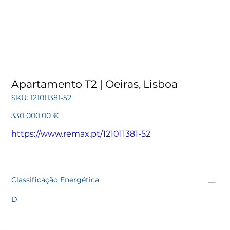
Apartamento T2 | Oeiras, Lisboa
SKU
SKU:
121011381-52
121011381-
52
Preço
330 000,00 €
https://www.remax.pt/121011381-52
Classificação Energética
D