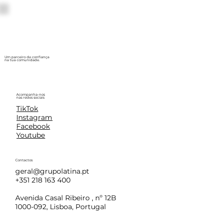
Um parceiro de confiança
na tua comunidade.
Acompanha-nos
nas redes sociais
TikTok
Instagram
Facebook
Youtube
Contactos
geral@grupolatina.pt
+351 218 163 400
Avenida Casal Ribeiro , nº 12B
1000-092, Lisboa, Portugal