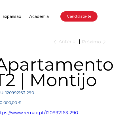
Expansão
Academia
Candidata-te
Anterior
Próximo
Apartamento
T2 | Montijo
SKU
U:
120992163-290
120992163-
290
ço
0 000,00 €
tps://www.remax.pt/120992163-290