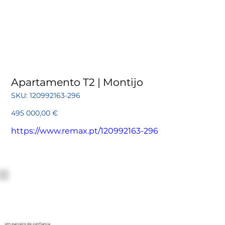
Apartamento T2 | Montijo
SKU
SKU:
120992163-296
120992163-
296
Preço
495 000,00 €
https://www.remax.pt/120992163-296
Um parceiro de confiança