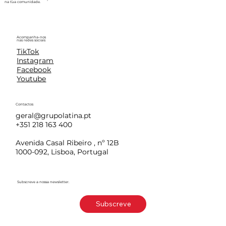
na tua comunidade.
Acompanha-nos
nas redes sociais
TikTok
Instagram
Facebook
Youtube
Contactos
geral@grupolatina.pt
+351 218 163 400
Avenida Casal Ribeiro , nº 12B
1000-092, Lisboa, Portugal
Subscreve a nossa newsletter.
Subscreve