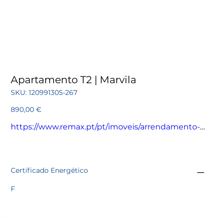
Apartamento T2 | Marvila
SKU
SKU:
120991305-267
120991305-
267
Preço
890,00 €
https://www.remax.pt/pt/imoveis/arrendamento-
apartamento-t2-lisboa-marvila/120991305-267
Certificado Energético
F