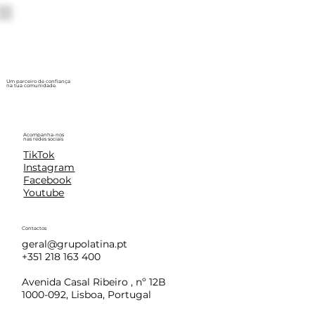
Um parceiro de confiança
na tua comunidade.
Acompanha-nos
nas redes sociais
TikTok
Instagram
Facebook
Youtube
Contactos
geral@grupolatina.pt
+351 218 163 400
Avenida Casal Ribeiro , nº 12B
1000-092, Lisboa, Portugal