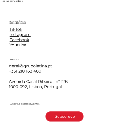
na tua comunidade.
Acompanha-nos
nas redes sociais
TikTok
Instagram
Facebook
Youtube
Contactos
geral@grupolatina.pt
+351 218 163 400
Avenida Casal Ribeiro , nº 12B
1000-092, Lisboa, Portugal
Subscreve a nossa newsletter.
Subscreve