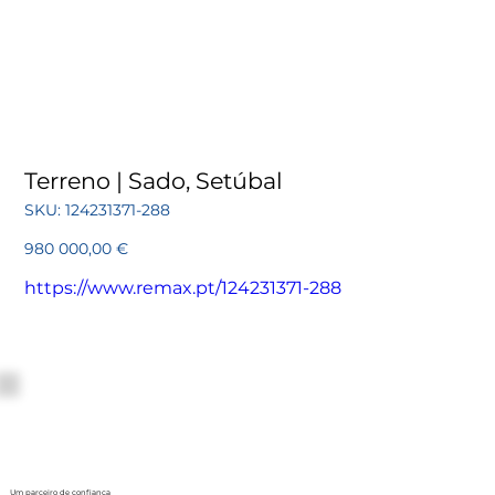
Terreno | Sado, Setúbal
SKU
SKU:
124231371-288
124231371-
288
Preço
980 000,00 €
https://www.remax.pt/124231371-288
Um parceiro de confiança