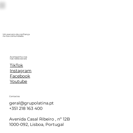
Um parceiro de confiança
na tua comunidade.
Acompanha-nos
nas redes sociais
TikTok
Instagram
Facebook
Youtube
Contactos
geral@grupolatina.pt
+351 218 163 400
Avenida Casal Ribeiro , nº 12B
1000-092, Lisboa, Portugal