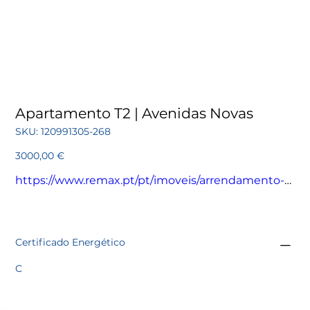
Apartamento T2 | Avenidas Novas
SKU
SKU:
120991305-268
120991305-
268
Preço
3000,00 €
https://www.remax.pt/pt/imoveis/arrendamento-
apartamento-t2-lisboa-avenidas-novas/120991305-
268
Certificado Energético
C