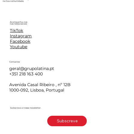
na tua comunidade.
Acompanha-nos
nas redes sociais
TikTok
Instagram
Facebook
Youtube
Contactos
geral@grupolatina.pt
+351 218 163 400
Avenida Casal Ribeiro , nº 12B
1000-092, Lisboa, Portugal
Subscreve a nossa newsletter.
Subscreve