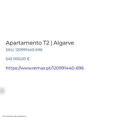
Apartamento T2 | Algarve
SKU
SKU:
120991440-696
120991440-
696
Preço
545 000,00 €
https://www.remax.pt/120991440-696
Um parceiro de confiança