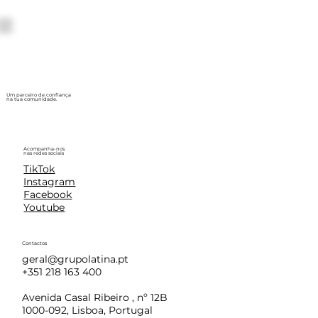
Um parceiro de confiança
na tua comunidade.
Acompanha-nos
nas redes sociais
TikTok
Instagram
Facebook
Youtube
Contactos
geral@grupolatina.pt
+351 218 163 400
Avenida Casal Ribeiro , nº 12B
1000-092, Lisboa, Portugal