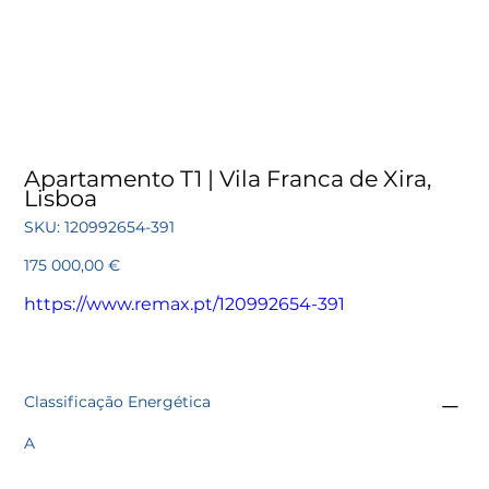
Apartamento T1 | Vila Franca de Xira,
Lisboa
SKU
SKU:
120992654-391
120992654-
391
Preço
175 000,00 €
https://www.remax.pt/120992654-391
Classificação Energética
A