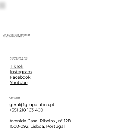
Um parceiro de confiança
na tua comunidade.
Acompanha-nos
nas redes sociais
TikTok
Instagram
Facebook
Youtube
Contactos
geral@grupolatina.pt
+351 218 163 400
Avenida Casal Ribeiro , nº 12B
1000-092, Lisboa, Portugal