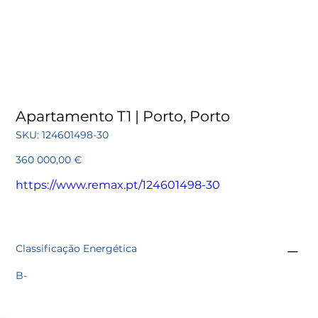
Apartamento T1 | Porto, Porto
SKU
SKU:
124601498-30
124601498-
30
Preço
360 000,00 €
https://www.remax.pt/124601498-30
Classificação Energética
B-