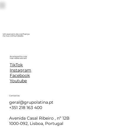
Um parceiro de confiança
na tua comunidade.
Acompanha-nos
nas redes sociais
TikTok
Instagram
Facebook
Youtube
Contactos
geral@grupolatina.pt
+351 218 163 400
Avenida Casal Ribeiro , nº 12B
1000-092, Lisboa, Portugal