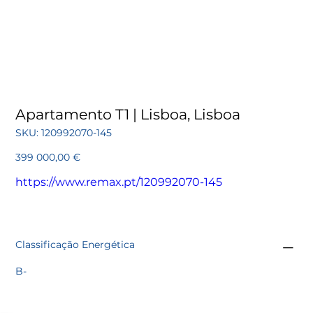
Apartamento T1 | Lisboa, Lisboa
SKU
SKU:
120992070-145
120992070-
145
Preço
399 000,00 €
https://www.remax.pt/120992070-145
Classificação Energética
B-