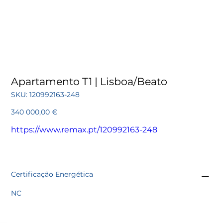
Apartamento T1 | Lisboa/Beato
SKU
SKU:
120992163-248
120992163-
248
Preço
340 000,00 €
https://www.remax.pt/120992163-248
Certificação Energética
NC