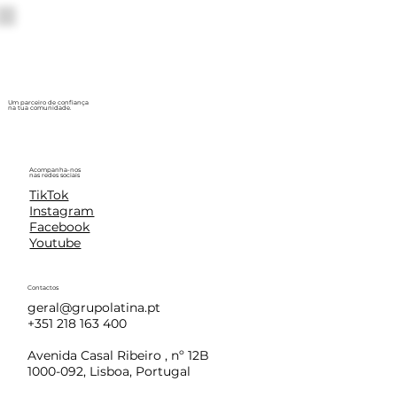
Um parceiro de confiança
na tua comunidade.
Acompanha-nos
nas redes sociais
TikTok
Instagram
Facebook
Youtube
Contactos
geral@grupolatina.pt
+351 218 163 400
Avenida Casal Ribeiro , nº 12B
1000-092, Lisboa, Portugal