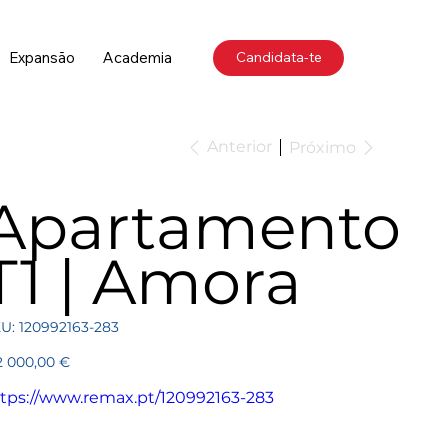
Expansão
Academia
Candidata-te
Anterior
Próximo
Apartamento
T1 | Amora
SKU
U:
120992163-283
120992163-
283
ço
2 000,00 €
tps://www.remax.pt/120992163-283