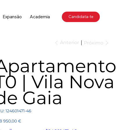
Expansão
Academia
Candidata-te
Anterior
Próximo
Apartamento
T0 | Vila Nova
de Gaia
SKU
U:
124601471-46
124601471-
46
ço
8 950,00 €