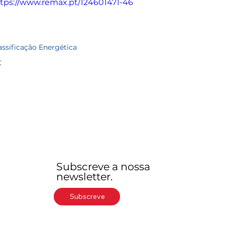
tps://www.remax.pt/124601471-46
assificação Energética
C
Subscreve a nossa
newsletter.
Subscreve