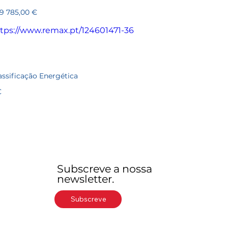
36
ço
9 785,00 €
tps://www.remax.pt/124601471-36
assificação Energética
C
Subscreve a nossa
newsletter.
Subscreve