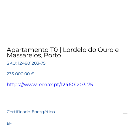
Apartamento T0 | Lordelo do Ouro e
Massarelos, Porto
SKU
SKU:
124601203-75
124601203-
75
Preço
235 000,00 €
https://www.remax.pt/124601203-75
Certificado Energético
B-