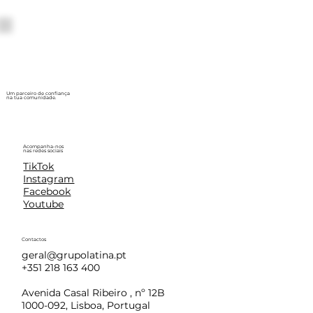
Um parceiro de confiança
na tua comunidade.
Acompanha-nos
nas redes sociais
TikTok
Instagram
Facebook
Youtube
Contactos
geral@grupolatina.pt
+351 218 163 400
Avenida Casal Ribeiro , nº 12B
1000-092, Lisboa, Portugal