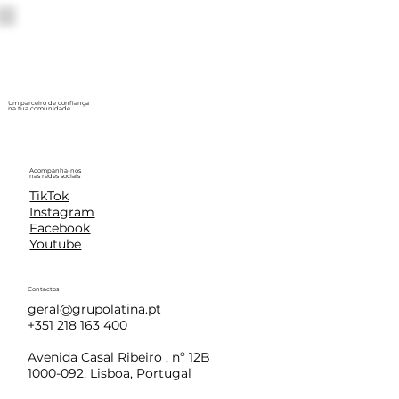
Um parceiro de confiança
na tua comunidade.
Acompanha-nos
nas redes sociais
TikTok
Instagram
Facebook
Youtube
Contactos
geral@grupolatina.pt
+351 218 163 400
Avenida Casal Ribeiro , nº 12B
1000-092, Lisboa, Portugal