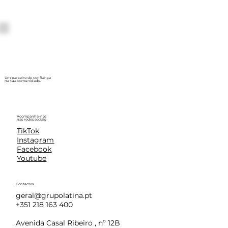
Um parceiro de confiança
na tua comunidade.
Acompanha-nos
nas redes sociais
TikTok
Instagram
Facebook
Youtube
Contactos
geral@grupolatina.pt
+351 218 163 400
Avenida Casal Ribeiro , nº 12B